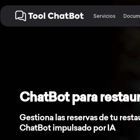
Saltar
al
Servicios
Docum
contenido
ChatBot para restau
Gestiona las reservas de tu rest
ChatBot impulsado por IA