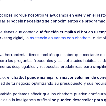
ocupes porque nosotros te ayudamos en este y en el rest
rar el bot sin necesidad de conocimientos de programac
os tienes que contar
qué función cumplirá el bot en tu em
keting digital, la
asistencia en ventas con chatbots
, o sim
eva herramienta, tienes también que saber que mediante
el 
ara las preguntas frecuentes y las solicitudes habituales d
 menús desplegables y respuestas predefinidas para simplif
cio,
el chatbot puede manejar un mayor volumen de con
lidad de tu negocio optimizando su presupuesto y sus recur
, también podemos añadir que los chatbots pueden configur
ias a la inteligencia artificial
se pueden desarrollar para 