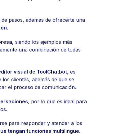
o de pasos, además de ofrecerte una
ión
.
presa
, siendo los ejemplos más
plemente una combinación de todas
editor visual de ToolChatbot
, es
e los clientes, además de que se
icar el proceso de comunicación.
versaciones
, por lo que es ideal para
sos.
arse para responder y atender a los
que tengan funciones multilingüe
.